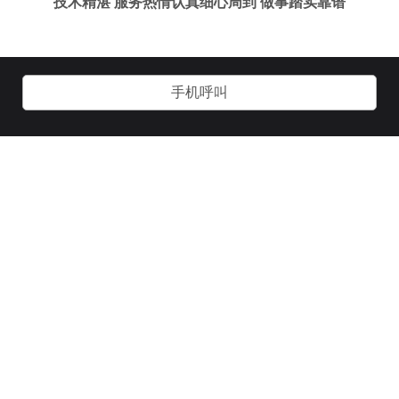
技术精湛 服务热情认真细心周到 做事踏实靠谱
手机呼叫
关于我们
加入我们
用户协议
客服管理
技术支持：
诱虎网络：
www.yhgay.com
官方微信：
官方QQ：
yg241000
2593644365
扫码关注
扫码关注