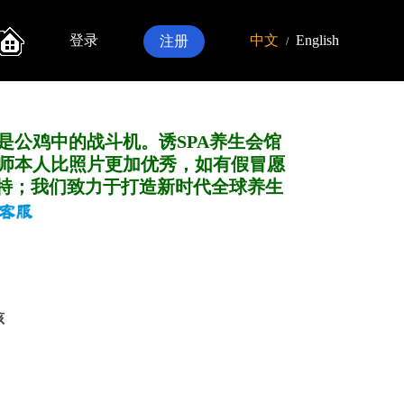
登录
中文
English
注册
/
是公鸡中的战斗机。诱SPA养生会馆
师本人比照片更加优秀，如有假冒愿
特；我们致力于打造新
时代全球养生
孩