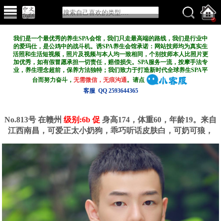
我们是一个最优秀的养生SPA会馆，我们只走最高端的路线，我们是行业中
的爱玛仕，是公鸡中的战斗机。诱SPA养生会馆承诺：网站技师均为真实生
活照和生活短视频，照片及视频与本人均一致相同，个别技师本人比照片更
加优秀，如有假冒愿承担一切责任，赔偿损失。SPA服务一流，按摩手法专
业，养生理念超前，保养方法独特；我们致力于打造新
时代全球养生SPA平
台而努力奋斗，
无需微信，无痕沟通
。请点
客服 QQ 2593644365
No.813号 在赣州
级别:6b 促
身高174，体重60，年龄19。来自
江西南昌，可爱正太小奶狗，乖巧听话皮肤白，可奶可狼，