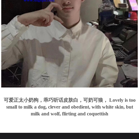
可爱正太小奶狗，乖巧听话皮肤白，可奶可狼， Lovely is too
small to milk a dog, clever and obedient, with white skin, but
milk and wolf, flirting and coquettish