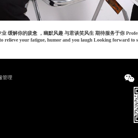
业 缓解你的疲惫 ，幽默风趣 与君谈笑风生 期待服务于你 Professi
o relieve your fatigue, humor and you laugh Looking forward to 
服管理