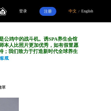
登录
中文
English
注册
/
是公鸡中的战斗机。诱SPA养生会馆
师本人比照片更加优秀，如有假冒愿
特；我们致力于打造新
时代全球养生
/嫩草