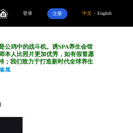
登录
中文
English
注册
/
是公鸡中的战斗机。诱SPA养生会馆
师本人比照片更加优秀，如有假冒愿
特；我们致力于打造新
时代全球养生
男