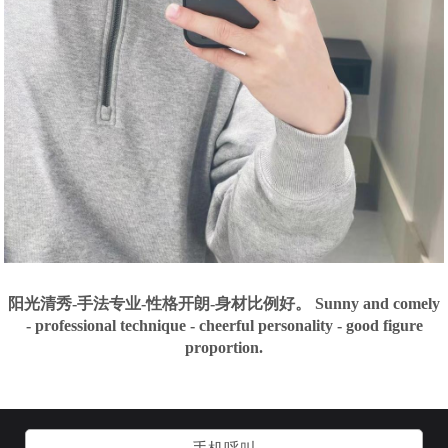
阳光清秀-手法专业-性格开朗-身材比例好。 Sunny and comely
- professional technique - cheerful personality - good figure
proportion.