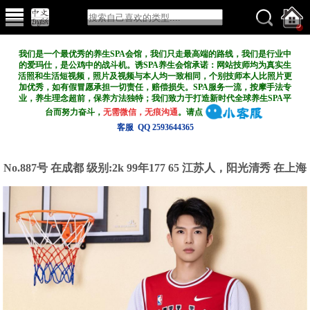
我们是一个最优秀的养生SPA会馆，我们只走最高端的路线，我们是行业中
的爱玛仕，是公鸡中的战斗机。诱SPA养生会馆承诺：网站技师均为真实生
活照和生活短视频，照片及视频与本人均一致相同，个别技师本人比照片更
加优秀，如有假冒愿承担一切责任，赔偿损失。SPA服务一流，按摩手法专
业，养生理念超前，保养方法独特；我们致力于打造新
时代全球养生SPA平
台而努力奋斗，
无需微信，无痕沟通
。请点
客服 QQ 2593644365
No.887号 在成都
级别:2k
99年177 65 江苏人，阳光清秀 在上海