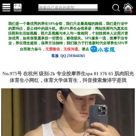
我们是一个最优秀的养生SPA会馆，我们只走最高端的路线，我们是行业中
的爱玛仕，是公鸡中的战斗机。诱SPA养生会馆承诺：网站技师均为真实生
活照和生活短视频，照片及视频与本人均一致相同，个别技师本人比照片更
加优秀，如有假冒愿承担一切责任，赔偿损失。SPA服务一流，按摩手法专
业，养生理念超前，保养方法独特；我们致力于打造新
时代全球养生SPA平
台而努力奋斗，
无需微信，无痕沟通
。请点
客服 QQ 2593644365
No.975号 在杭州
级别:2k
专业按摩养生spa 01 176 65 肌肉阳光
体育生小网红，体育大学体育生，抖音搜索詹泽宇是我