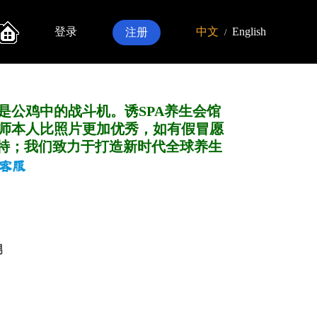
登录
中文
English
注册
/
是公鸡中的战斗机。诱SPA养生会馆
师本人比照片更加优秀，如有假冒愿
特；我们致力于打造新
时代全球养生
男