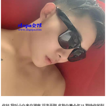
你好 我叫小白来自湖南 活泼开朗 皮肤白嫩今年18 期待你的到