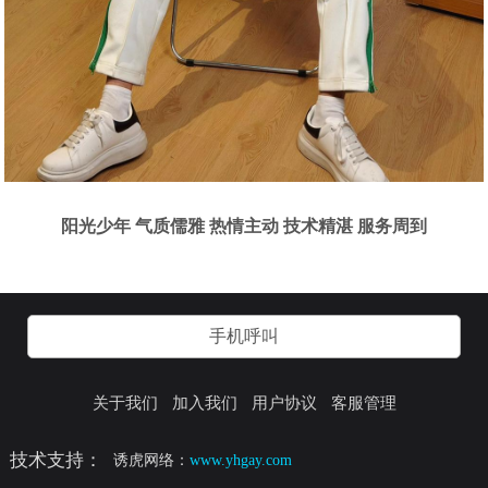
阳光少年 气质儒雅 热情主动 技术精湛 服务周到
手机呼叫
关于我们
加入我们
用户协议
客服管理
技术支持：
诱虎网络：
www.yhgay.com