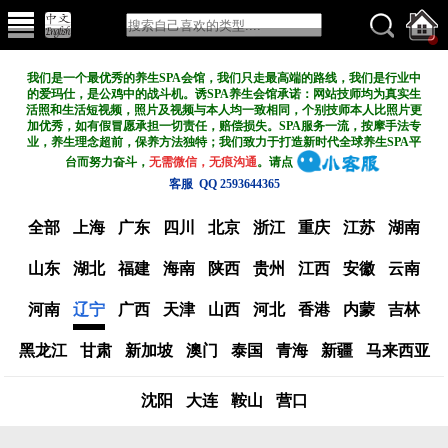
我们是一个最优秀的养生SPA会馆，我们只走最高端的路线，我们是行业中
的爱玛仕，是公鸡中的战斗机。诱SPA养生会馆承诺：网站技师均为真实生
活照和生活短视频，照片及视频与本人均一致相同，个别技师本人比照片更
加优秀，如有假冒愿承担一切责任，赔偿损失。SPA服务一流，按摩手法专
业，养生理念超前，保养方法独特；我们致力于打造新
时代全球养生SPA平
台而努力奋斗，
无需微信，无痕沟通
。请点
客服 QQ 2593644365
全部
上海
广东
四川
北京
浙江
重庆
江苏
湖南
山东
湖北
福建
海南
陕西
贵州
江西
安徽
云南
河南
辽宁
广西
天津
山西
河北
香港
内蒙
吉林
黑龙江
甘肃
新加坡
澳门
泰国
青海
新疆
马来西亚
沈阳
大连
鞍山
营口