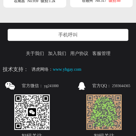
在赣州
No.317
级别:8b
在南昌
No.959
级别:1.2k
手机呼叫
关于我们
加入我们
用户协议
客服管理
技术支持：
诱虎网络：
www.yhgay.com
官方微信：
官方QQ：
yg241000
2593644365