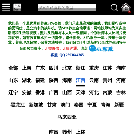
我们是一个最优秀的养生SPA会馆，我们只走最高端的路线，我们是行业中
的爱玛仕，是公鸡中的战斗机。诱SPA养生会馆承诺：网站技师均为真实生
活照和生活短视频，照片及视频与本人均一致相同，个别技师本人比照片更
加优秀，如有假冒愿承担一切责任，赔偿损失。SPA服务一流，按摩手法专
业，养生理念超前，保养方法独特；我们致力于打造新
时代全球养生SPA平
台而努力奋斗，
无需微信，无痕沟通
。请点
客服 QQ 2593644365
全部
上海
广东
四川
北京
浙江
重庆
江苏
湖南
山东
湖北
福建
陕西
海南
江西
云南
贵州
河南
辽宁
安徽
香港
广西
山西
天津
河北
内蒙
吉林
黑龙江
新加坡
甘肃
澳门
泰国
宁夏
青海
新疆
马来西亚
南昌
赣州
上饶