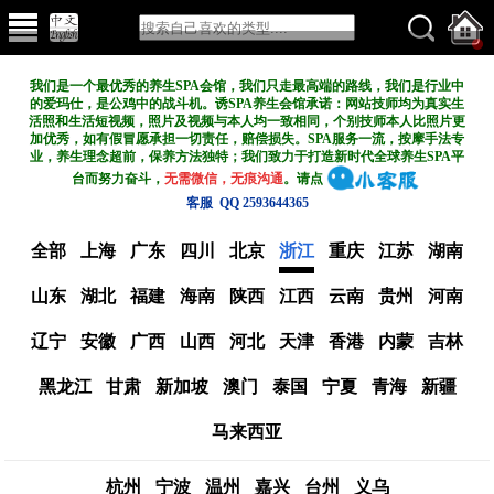
我们是一个最优秀的养生SPA会馆，我们只走最高端的路线，我们是行业中
的爱玛仕，是公鸡中的战斗机。诱SPA养生会馆承诺：网站技师均为真实生
活照和生活短视频，照片及视频与本人均一致相同，个别技师本人比照片更
加优秀，如有假冒愿承担一切责任，赔偿损失。SPA服务一流，按摩手法专
业，养生理念超前，保养方法独特；我们致力于打造新
时代全球养生SPA平
台而努力奋斗，
无需微信，无痕沟通
。请点
客服 QQ 2593644365
全部
上海
广东
四川
北京
浙江
重庆
江苏
湖南
山东
湖北
福建
海南
陕西
江西
云南
贵州
河南
辽宁
安徽
广西
山西
河北
天津
香港
内蒙
吉林
黑龙江
甘肃
新加坡
澳门
泰国
宁夏
青海
新疆
马来西亚
杭州
宁波
温州
嘉兴
台州
义乌