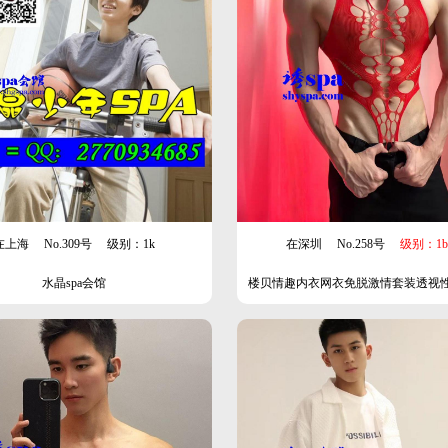
在上海
No.309号
级别：1k
在深圳
No.258号
级别：1b
水晶spa会馆
楼贝情趣内衣网衣免脱激情套装透视
惑网衣型男士一件代发