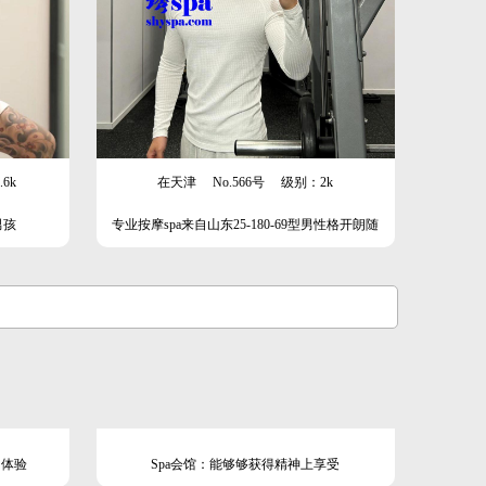
6k
在天津
No.566号
级别：2k
男孩
专业按摩spa来自山东25-180-69型男性格开朗随
和专业spa按摩本人性格好 活泼开朗 手法专业。
期待与你相遇
的体验
Spa会馆：能够够获得精神上享受