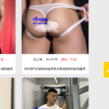
 促
在上海
No.911号
级别：1b 促
性感制服诱
时尚透气内裤肌肉猛男夜店裸感激情纯欲情趣男
士用品