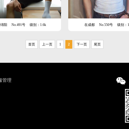
在绵阳
No.491号
级别：1.6k
在成都
No.550号
级别：1
首页
上一页
1
2
下一页
尾页
服管理