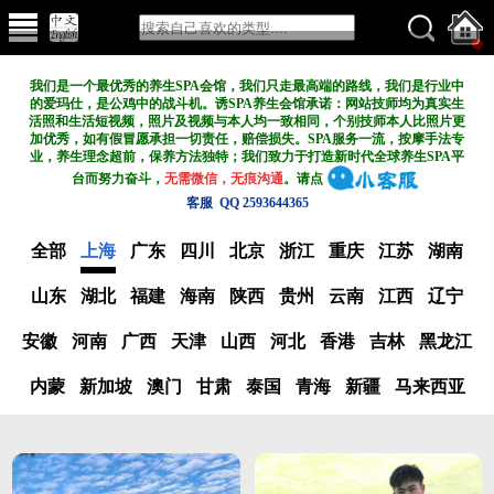
我们是一个最优秀的养生SPA会馆，我们只走最高端的路线，我们是行业中
的爱玛仕，是公鸡中的战斗机。诱SPA养生会馆承诺：网站技师均为真实生
活照和生活短视频，照片及视频与本人均一致相同，个别技师本人比照片更
加优秀，如有假冒愿承担一切责任，赔偿损失。SPA服务一流，按摩手法专
业，养生理念超前，保养方法独特；我们致力于打造新
时代全球养生SPA平
台而努力奋斗，
无需微信，无痕沟通
。请点
客服 QQ 2593644365
全部
上海
广东
四川
北京
浙江
重庆
江苏
湖南
山东
湖北
福建
海南
陕西
贵州
云南
江西
辽宁
安徽
河南
广西
天津
山西
河北
香港
吉林
黑龙江
内蒙
新加坡
澳门
甘肃
泰国
青海
新疆
马来西亚