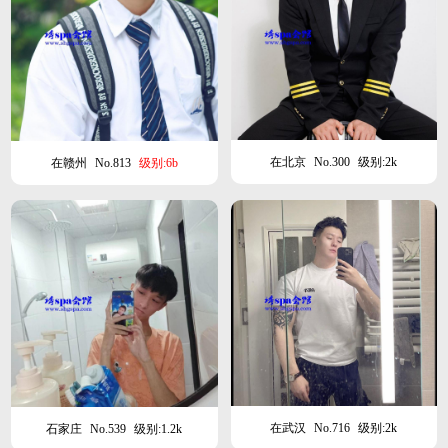
在北京
No.300
级别:2k
在赣州
No.813
级别:6b
在武汉
No.716
级别:2k
石家庄
No.539
级别:1.2k