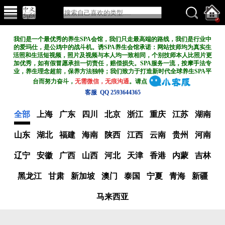
我们是一个最优秀的养生SPA会馆，我们只走最高端的路线，我们是行业中
的爱玛仕，是公鸡中的战斗机。诱SPA养生会馆承诺：网站技师均为真实生
活照和生活短视频，照片及视频与本人均一致相同，个别技师本人比照片更
加优秀，如有假冒愿承担一切责任，赔偿损失。SPA服务一流，按摩手法专
业，养生理念超前，保养方法独特；我们致力于打造新
时代全球养生SPA平
台而努力奋斗，
无需微信，无痕沟通
。请点
客服 QQ 2593644365
全部
上海
广东
四川
北京
浙江
重庆
江苏
湖南
山东
湖北
福建
海南
陕西
江西
云南
贵州
河南
辽宁
安徽
广西
山西
河北
天津
香港
内蒙
吉林
黑龙江
甘肃
新加坡
澳门
泰国
宁夏
青海
新疆
马来西亚